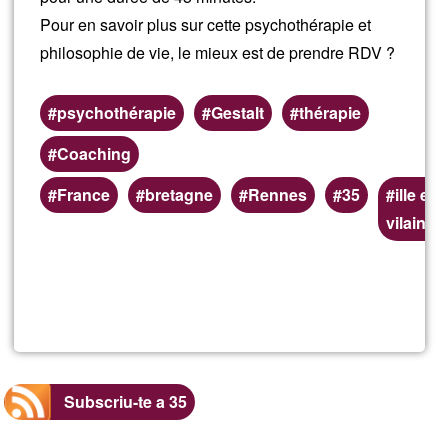
Pour en savoir plus sur cette psychothérapie et
philosophie de vie, le mieux est de prendre RDV ?
psychothérapie
Gestalt
thérapie
Coaching
Zones
France
bretagne
Rennes
35
ille et
(geogràfiques)
vilaine
preferents
Llegeix més
sob
Gest
thér
Subscriu-te a 35