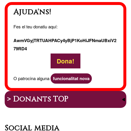
Ajuda'ns!
Fes el teu donatiu aquí:
AwmVGyjTRTUAHPACy4yBjP1KoHiJFNmaUBxiV2
79RD4
Dona!
O patrocina alguna
funcionalitat nova
> Donants TOP
Social media