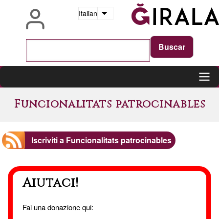
Salta
Italian
Mostra ulteriori azioni
al
contenuto
principale
Main
Funcionalitats patrocinables
navigation
Iscriviti a Funcionalitats patrocinables
Aiutaci!
Fai una donazione qui: