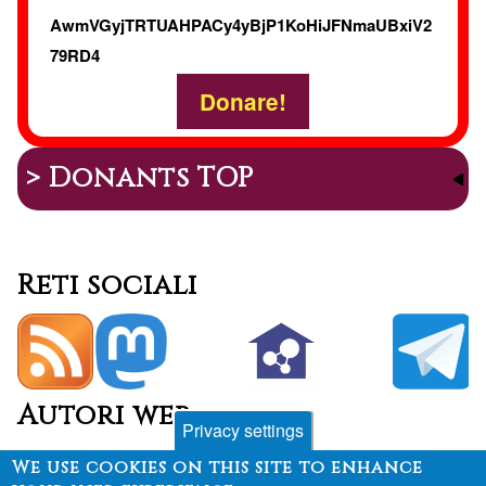
AwmVGyjTRTUAHPACy4yBjP1KoHiJFNmaUBxiV2
79RD4
Donare!
> Donants TOP
Reti sociali
Autori web
Privacy settings
We use cookies on this site to enhance
Sheveck
&
calbasi.net
+
Drupal