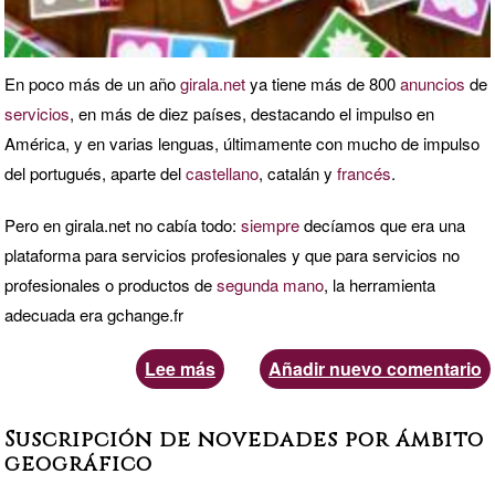
ciudad,
temática,
En poco más de un año
girala.net
ya tiene más de 800
anuncios
de
etc?
servicios
, en más de diez países, destacando el impulso en
América, y en varias lenguas, últimamente con mucho de impulso
del portugués, aparte del
castellano
, catalán y
francés
.
Pero en girala.net no cabía todo:
siempre
decíamos que era una
plataforma para servicios profesionales y que para servicios no
profesionales o productos de
segunda mano
, la herramienta
adecuada era gchange.fr
Lee más
sobre
Añadir nuevo comentario
Novedades
en
Suscripción de novedades por ámbito
girala.net:
geográfico
necesidades