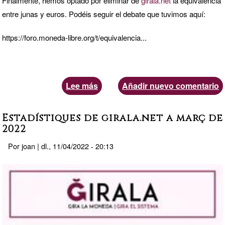
Finalmente, hemos optado por eliminar de
girala.net
la equivalencia
y
entre junas y euros. Podéis seguir el debate que tuvimos aquí:
financiación
https://foro.moneda-libre.org/t/equivalencia...
Lee más
sobre
Añadir nuevo comentario
Supresión
de
Estadístiques de girala.net a març de
la
2022
equivalencia
Por
joan
|
dl., 11/04/2022 - 20:13
entre
g1
y
euros