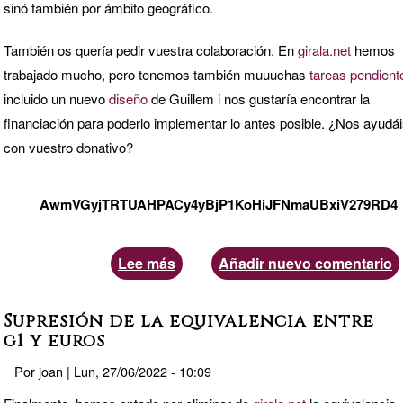
sinó también por ámbito geográfico.
También os quería pedir vuestra colaboración. En
girala.net
hemos
trabajado mucho, pero tenemos también muuuchas
tareas
pendient
incluido un nuevo
diseño
de Guillem i nos gustaría encontrar la
financiación para poderlo implementar lo antes posible. ¿Nos ayudá
con vuestro donativo?
AwmVGyjTRTUAHPACy4yBjP1KoHiJFNmaUBxiV279RD4
Lee más
sobre
Añadir nuevo comentario
Novedades
(zonas
Supresión de la equivalencia entre
preferentes
g1 y euros
de
Por
joan
|
Lun, 27/06/2022 - 10:09
servicio)