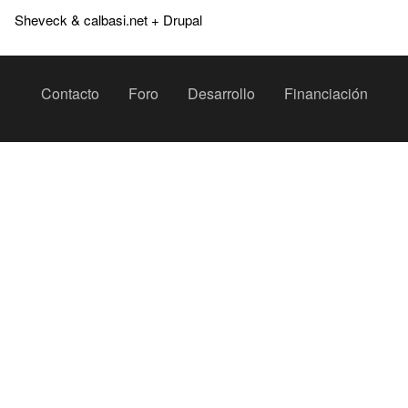
Sheveck
&
calbasi.net
+
Drupal
Peu
Contacto
Foro
Desarrollo
Financiación