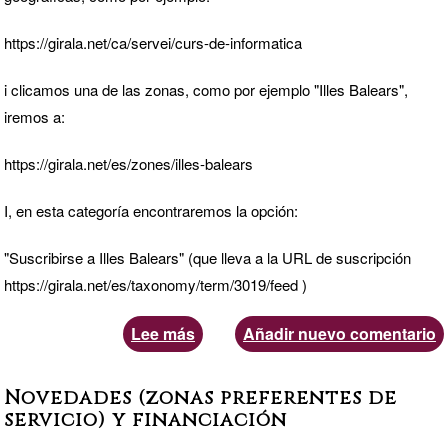
https://girala.net/ca/servei/curs-de-informatica
i clicamos una de las zonas, como por ejemplo "Illes Balears",
iremos a:
https://girala.net/es/zones/illes-balears
I, en esta categoría encontraremos la opción:
"
Suscribirse a Illes Balears
" (que lleva a la URL de suscripción
https://girala.net/es/taxonomy/term/3019/feed )
Lee más
sobre
Añadir nuevo comentario
Suscripción
de
Novedades (zonas preferentes de
novedades
servicio) y financiación
por