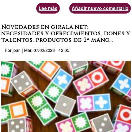
Lee más
sobre
Añadir nuevo comentario
¿Queréis
subscrivir
Novedades en girala.net:
vuestro
necesidades y ofrecimientos, dones y
talentos, productos de 2ª mano...
grupo
de
Por
joan
|
Mar, 07/02/2023 - 12:05
Telegram
a
los
anuncios
que
se
publican
en
vuestra
región,