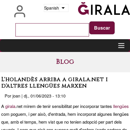
Pasar
Spanish
Lista adicional de acciones
al
contenido
principal
Main
Blog
navigation
L'holandès arriba a girala.net i
d'altres llengües marxen
Por
joan
|
dj., 01/06/2023 - 13:10
A
girala
.net mirem de tenir sensibilitat per incorporar tantes
llengües
com poguem, i per això, d'entrada, hem incorporat algunes llengües
que, amb el temps, hem vist que no tenien adopció per part dels
usuaris. I com que això ens suposa molt d'esforç (cada cadena de