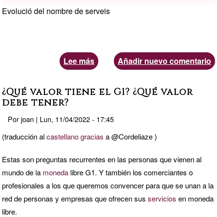
Evolució del nombre de serveis
Lee más
sobre
Añadir nuevo comentario
Estadístiques
de
¿Qué valor tiene el G1? ¿Qué valor
girala.net
debe tener?
a
Por
joan
|
Lun, 11/04/2022 - 17:45
març
(traducción al
castellano
gracias
a @Cordeliaze )
de
2022
Estas son preguntas recurrentes en las personas que vienen al
mundo de la
moneda
libre G1. Y también los comerciantes o
profesionales a los que queremos convencer para que se unan a la
red de personas y empresas que ofrecen sus
servicios
en moneda
libre.