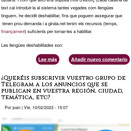
text cal introduir-la al sistema tantes vegades com llengües
tinguem, he decidit deshabilitar, fins que poguem assegurar que
tenen prou demanda i a girala.net tenim els recursos (temps,
finançament
) suficients per tornar-les a habilitar.
Les llengües deshabilitades son:
Lee más
sobre
Añadir nuevo comentario
L'holandès
arriba
¿Queréis subscrivir vuestro grupo de
a
Telegram a los anuncios que se
publican en vuestra región, ciudad,
girala.net
temática, etc?
i
Por
joan
|
Vie, 10/02/2023 - 15:07
d'altres
llengües
marxen