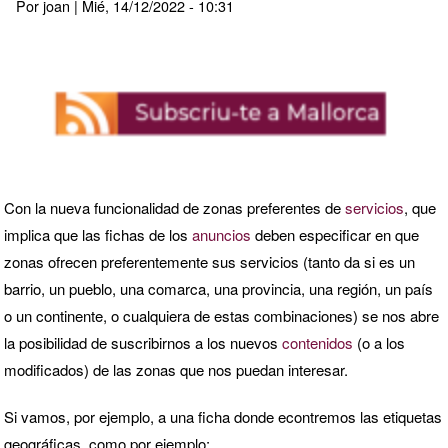
Por
joan
|
Mié, 14/12/2022 - 10:31
y
ofrecimientos,
dones
y
talentos,
productos
de
Con la nueva funcionalidad de zonas preferentes de
servicios
, que
2ª
implica que las fichas de los
anuncios
deben especificar en que
mano...
zonas ofrecen preferentemente sus servicios (tanto da si es un
barrio, un pueblo, una comarca, una provincia, una región, un país
o un continente, o cualquiera de estas combinaciones) se nos abre
la posibilidad de suscribirnos a los nuevos
contenidos
(o a los
modificados) de las zonas que nos puedan interesar.
Si vamos, por ejemplo, a una ficha donde econtremos las etiquetas
geográficas, como por ejemplo: