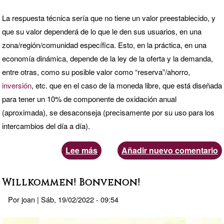
La respuesta técnica sería que no tiene un valor preestablecido, y
que su valor dependerá de lo que le den sus usuarios, en una
zona/región/comunidad específica. Esto, en la práctica, en una
economía dinámica, depende de la ley de la oferta y la demanda,
entre otras, como su posible valor como “reserva”/ahorro,
inversión
, etc. que en el caso de la moneda libre, que está diseñada
para tener un 10% de componente de oxidación anual
(aproximada), se desaconseja (precisamente por su uso para los
intercambios del día a día).
Lee más
sobre
Añadir nuevo comentario
¿Qué
valor
Willkommen! Bonvenon!
tiene
Por
joan
|
Sáb, 19/02/2022 - 09:54
el
G1?