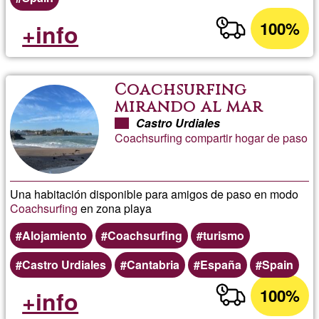
100%
+info
Coachsurfing
mirando al mar
Castro Urdiales
Coachsurfing compartir hogar de paso
Una habitación disponible para amigos de paso en modo
Coachsurfing
en zona playa
Alojamiento
Coachsurfing
turismo
Castro Urdiales
Cantabria
España
Spain
100%
+info