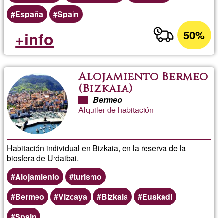
España
Spain
50%
+info
Alojamiento Bermeo
(Bizkaia)
Bermeo
Alquiler de habitación
Habitación individual en Bizkaia, en la reserva de la
biosfera de Urdaibai.
Alojamiento
turismo
Bermeo
Vizcaya
Bizkaia
Euskadi
Spain