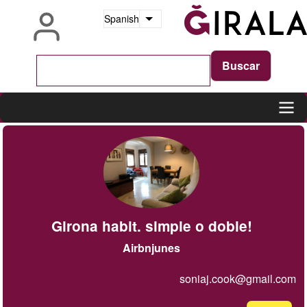
Pasar
Spanish
Lista adicional de acciones
al
contenido
principal
Main
navigation
Girona habit. simple o doble!
Airbnjunes
soniaj.cook@gmail.com