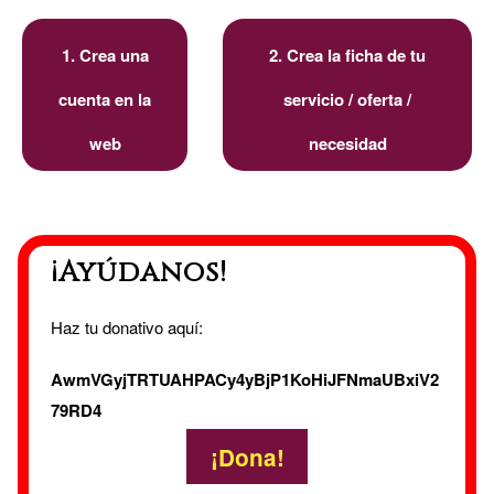
1. Crea una
2. Crea la ficha de tu
cuenta en la
servicio / oferta /
web
necesidad
¡Ayúdanos!
Haz tu donativo aquí:
AwmVGyjTRTUAHPACy4yBjP1KoHiJFNmaUBxiV2
79RD4
¡Dona!